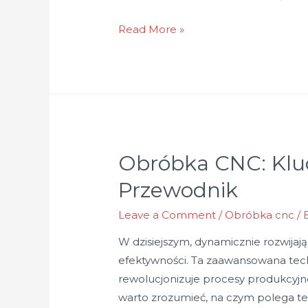
Zalety
Read More »
outsourcingu
usług
CNC:
Dlaczego
warto
zaufać
Obróbka CNC: Kluc
profesjonalistom?
Przewodnik
Leave a Comment
/
Obróbka cnc
/ 
W dzisiejszym, dynamicznie rozwijaj
efektywności. Ta zaawansowana tec
rewolucjonizuje procesy produkcyjne
warto zrozumieć, na czym polega ten 