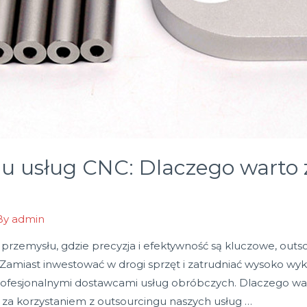
gu usług CNC: Dlaczego warto 
By
admin
rzemysłu, gdzie precyzja i efektywność są kluczowe, outso
amiast inwestować w drogi sprzęt i zatrudniać wysoko wykw
profesjonalnymi dostawcami usług obróbczych. Dlaczego war
za korzystaniem z outsourcingu naszych usług …