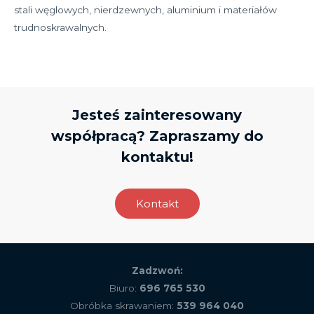
stali węglowych, nierdzewnych, aluminium i materiałów
trudnoskrawalnych.
Jesteś zainteresowany
współpracą? Zapraszamy do
kontaktu!
Kontakt
Zadzwoń:
Biuro:
696 765 530
Obróbka skrawaniem:
539 964 040