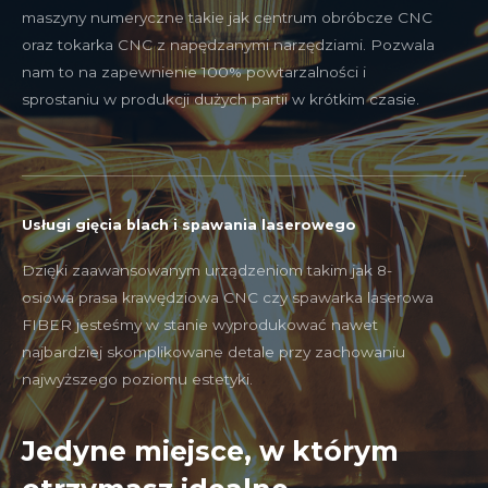
maszyny numeryczne takie jak centrum obróbcze CNC
oraz tokarka CNC z napędzanymi narzędziami. Pozwala
nam to na zapewnienie 100% powtarzalności i
sprostaniu w produkcji dużych partii w krótkim czasie.
Usługi gięcia blach i spawania laserowego
Dzięki zaawansowanym urządzeniom takim jak 8-
osiowa prasa krawędziowa CNC czy spawarka laserowa
FIBER jesteśmy w stanie wyprodukować nawet
najbardziej skomplikowane detale przy zachowaniu
najwyższego poziomu estetyki.
Jedyne miejsce, w którym