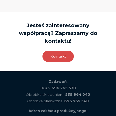
Jesteś zainteresowany
współpracą? Zapraszamy do
kontaktu!
Kontakt
Zadzwoń:
Biuro:
696 765 530
Obróbka skrawaniem:
539 964 040
Obróbka plastyczna:
696 765 540
Adres zakładu produkcyjnego: