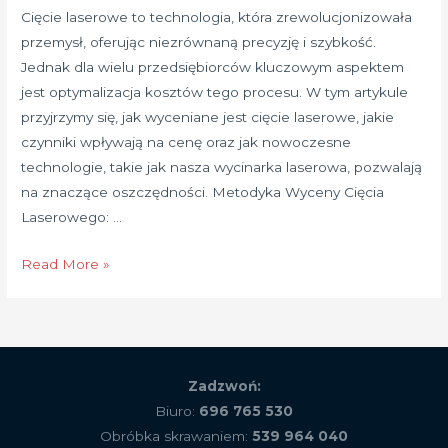
Cięcie laserowe to technologia, która zrewolucjonizowała
przemysł, oferując niezrównaną precyzję i szybkość.
Jednak dla wielu przedsiębiorców kluczowym aspektem
jest optymalizacja kosztów tego procesu. W tym artykule
przyjrzymy się, jak wyceniane jest cięcie laserowe, jakie
czynniki wpływają na cenę oraz jak nowoczesne
technologie, takie jak nasza wycinarka laserowa, pozwalają
na znaczące oszczędności. Metodyka Wyceny Cięcia
Laserowego: …
Jak
Read More »
Optymalizować
Koszty
Cięcia
Laserowego?
Zadzwoń:
Kluczowe
Biuro:
696 765 530
Czynniki
Obróbka skrawaniem:
539 964 040
Wpływające