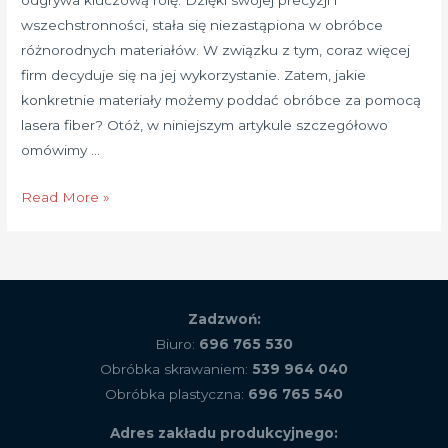
odgrywa kluczową rolę. Dzięki swojej precyzji i
wszechstronności, stała się niezastąpiona w obróbce
różnorodnych materiałów. W związku z tym, coraz więcej
firm decyduje się na jej wykorzystanie. Zatem, jakie
konkretnie materiały możemy poddać obróbce za pomocą
lasera fiber? Otóż, w niniejszym artykule szczegółowo
omówimy …
Cięcie
Read More »
laserem
światłowodowym
fiber
–
Zadzwoń:
jakie
Biuro:
696 765 530
materiały
Obróbka skrawaniem:
539 964 040
poddajemy
Obróbka plastyczna:
696 765 540
obróbce?
Zastosowanie
Adres zakładu produkcyjnego:
i