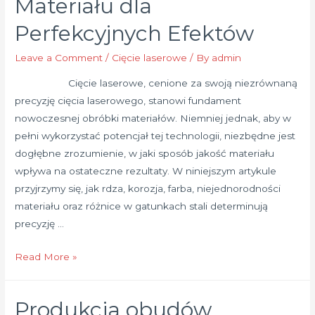
Materiału dla
na
Perfekcyjnych Efektów
Wycenę
Leave a Comment
/
Cięcie laserowe
/ By
admin
Cięcie laserowe, cenione za swoją niezrównaną
precyzję cięcia laserowego, stanowi fundament
nowoczesnej obróbki materiałów. Niemniej jednak, aby w
pełni wykorzystać potencjał tej technologii, niezbędne jest
dogłębne zrozumienie, w jaki sposób jakość materiału
wpływa na ostateczne rezultaty. W niniejszym artykule
przyjrzymy się, jak rdza, korozja, farba, niejednorodności
materiału oraz różnice w gatunkach stali determinują
precyzję …
Precyzja
Read More »
Cięcia
Laserowego:
Produkcja obudów,
Kluczowe