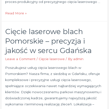
proces produkcyjny od precyzyjnego cięcia laserowego …
Kompleksowa
Read More »
produkcja
osłon
Cięcie laserowe blach
metalowych
–
Pomorskie – precyzja i
od
jakość w sercu Gdańska
cięcia
laserowego
Leave a Comment
/
Cięcie laserowe
/ By
admin
po
Poszukujesz usług cięcia laserowego blach w
lakierowanie
Pomorskiem? Nasza firma, z siedzibą w Gdańsku, oferuje
proszkowe
kompleksowe i precyzyjne usługi cięcia laserowego,
spełniające oczekiwania nawet najbardziej wymagających
klientów. Dzięki nowoczesnemu parkowi maszynowemu i
doświadczonej kadrze, gwarantujemy najwyższą jakość
wykonania i terminową realizację zleceń. Lokalizacja –