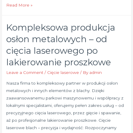
Produkcja
Read More »
obudów,
konstrukcji
Kompleksowa produkcja
i
artykułów
osłon metalowych – od
metalowych
cięcia laserowego po
na
wymiar
lakierowanie proszkowe
–
kompleksowe
Leave a Comment
/
Cięcie laserowe
/ By
admin
rozwiązania
Nasza firma to kompleksowy partner w produkcji osłon
dla
metalowych i innych elementów z blachy. Dzięki
Twojego
zaawansowanemu parkowi maszynowemu i współpracy z
biznesu
lokalnymi specjalistami, oferujemy pełen zakres usług – od
precyzyjnego cięcia laserowego, przez gięcie i spawanie,
aż po profesjonalne lakierowanie proszkowe. Cięcie
laserowe blach – precyzja i wydajność: Rozpoczynamy