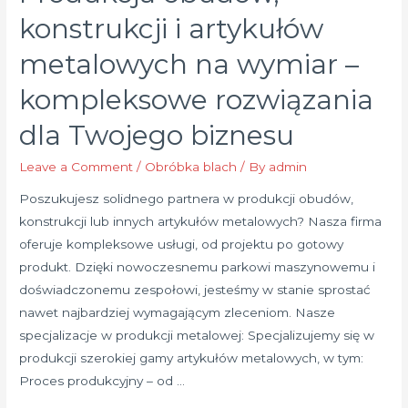
Znaczenie
konstrukcji i artykułów
Jakości
metalowych na wymiar –
Materiału
dla
kompleksowe rozwiązania
Perfekcyjnych
dla Twojego biznesu
Efektów
Leave a Comment
/
Obróbka blach
/ By
admin
Poszukujesz solidnego partnera w produkcji obudów,
konstrukcji lub innych artykułów metalowych? Nasza firma
oferuje kompleksowe usługi, od projektu po gotowy
produkt. Dzięki nowoczesnemu parkowi maszynowemu i
doświadczonemu zespołowi, jesteśmy w stanie sprostać
nawet najbardziej wymagającym zleceniom. Nasze
specjalizacje w produkcji metalowej: Specjalizujemy się w
produkcji szerokiej gamy artykułów metalowych, w tym:
Proces produkcyjny – od …