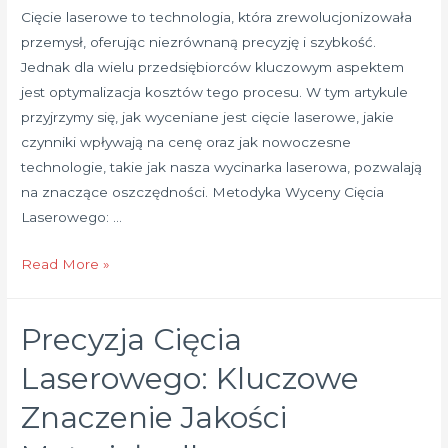
Cięcie laserowe to technologia, która zrewolucjonizowała
przemysł, oferując niezrównaną precyzję i szybkość.
Jednak dla wielu przedsiębiorców kluczowym aspektem
jest optymalizacja kosztów tego procesu. W tym artykule
przyjrzymy się, jak wyceniane jest cięcie laserowe, jakie
czynniki wpływają na cenę oraz jak nowoczesne
technologie, takie jak nasza wycinarka laserowa, pozwalają
na znaczące oszczędności. Metodyka Wyceny Cięcia
Laserowego: …
Jak
Read More »
Optymalizować
Koszty
Precyzja Cięcia
Cięcia
Laserowego?
Laserowego: Kluczowe
Kluczowe
Znaczenie Jakości
Czynniki
Wpływające