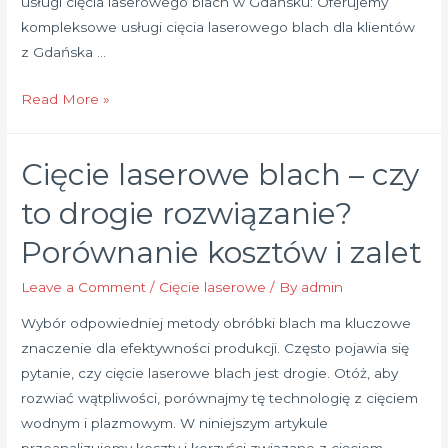
usługi cięcia laserowego blach w Gdańsku: Oferujemy
kompleksowe usługi cięcia laserowego blach dla klientów
z Gdańska …
Cięcie
Read More »
laserowe
Gdańsk
Cięcie laserowe blach – czy
–
precyzyjne
to drogie rozwiązanie?
cięcie
Porównanie kosztów i zalet
blach
w
Leave a Comment
/
Cięcie laserowe
/ By
admin
najkorzystniejszej
Wybór odpowiedniej metody obróbki blach ma kluczowe
cenie
znaczenie dla efektywności produkcji. Często pojawia się
pytanie, czy cięcie laserowe blach jest drogie. Otóż, aby
rozwiać wątpliwości, porównajmy tę technologię z cięciem
wodnym i plazmowym. W niniejszym artykule
przeanalizujemy koszty i korzyści związane z cięciem