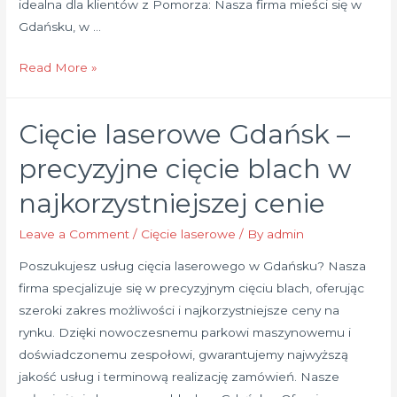
idealna dla klientów z Pomorza: Nasza firma mieści się w
Gdańsku, w …
Cięcie
Read More »
laserowe
blach
Cięcie laserowe Gdańsk –
Pomorskie
–
precyzyjne cięcie blach w
precyzja
najkorzystniejszej cenie
i
jakość
Leave a Comment
/
Cięcie laserowe
/ By
admin
w
Poszukujesz usług cięcia laserowego w Gdańsku? Nasza
sercu
firma specjalizuje się w precyzyjnym cięciu blach, oferując
Gdańska
szeroki zakres możliwości i najkorzystniejsze ceny na
rynku. Dzięki nowoczesnemu parkowi maszynowemu i
doświadczonemu zespołowi, gwarantujemy najwyższą
jakość usług i terminową realizację zamówień. Nasze