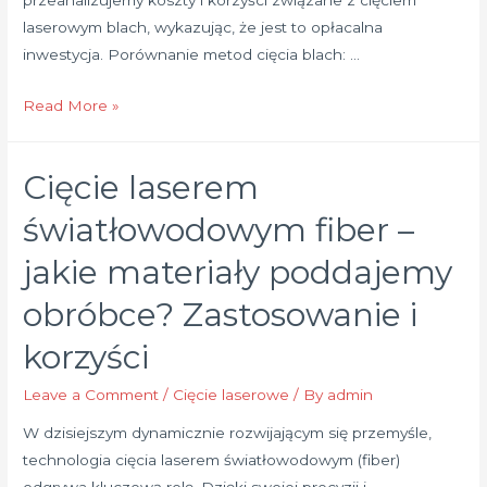
laserowym blach, wykazując, że jest to opłacalna
inwestycja. Porównanie metod cięcia blach: …
Cięcie
Read More »
laserowe
blach
Cięcie laserem
–
czy
światłowodowym fiber –
to
jakie materiały poddajemy
drogie
rozwiązanie?
obróbce? Zastosowanie i
Porównanie
korzyści
kosztów
i
Leave a Comment
/
Cięcie laserowe
/ By
admin
zalet
W dzisiejszym dynamicznie rozwijającym się przemyśle,
technologia cięcia laserem światłowodowym (fiber)